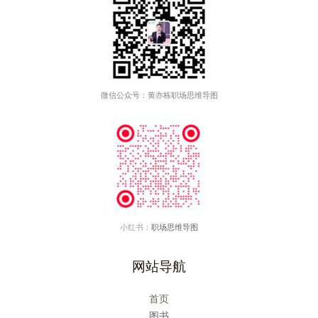
导
图）
微信公众号：黄亦栋职场思维导图
小红书：
职场思维导图
网站导航
首页
图书