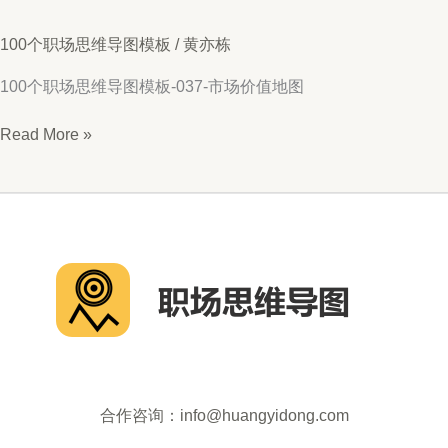
100个职场思维导图模板
/
黄亦栋
100个职场思维导图模板-037-市场价值地图
思
Read More »
维
导
图
037-
市
场
价
值
地
图
合作咨询：info@huangyidong.com