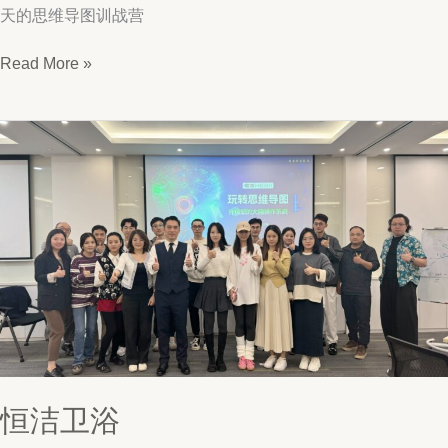
天的思维导图训战营
东
Read More »
洋
炭
素
恒洁卫浴