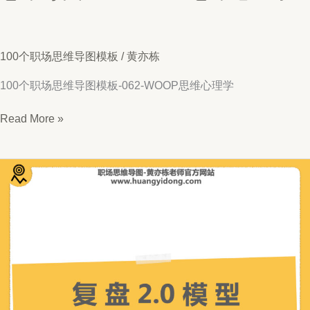
100个职场思维导图模板
/
黄亦栋
100个职场思维导图模板-062-WOOP思维心理学
思
Read More »
维
导
图
062-
WOOP
思
维
心
理
学