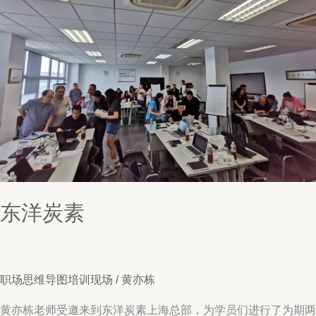
东洋炭素
职场思维导图培训现场
/
黄亦栋
黄亦栋老师受邀来到东洋炭素上海总部，为学员们进行了为期两