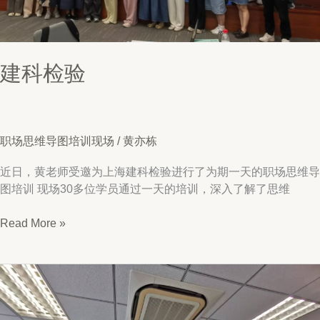
导
图）
建科检验
职场思维导图培训现场
/
黄亦栋
近日，黄老师受邀为上海建科检验进行了为期一天的职场思维导
图培训 现场30多位学员通过一天的培训，深入了解了思维
建
Read More »
科
检
验