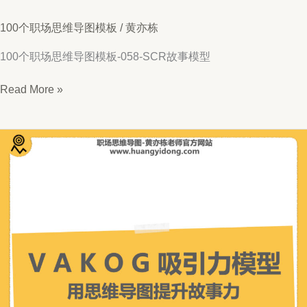
100个职场思维导图模板
/
黄亦栋
100个职场思维导图模板-058-SCR故事模型
思
Read More »
维
导
图
058-
SCR
故
事
模
型