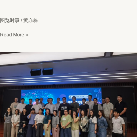
图览时事
/
黄亦栋
以
Read More »
全
面
从
严
治
党
为
根
本
保
障
（思
维