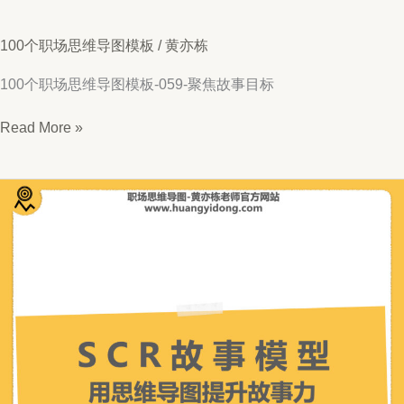
100个职场思维导图模板
/
黄亦栋
100个职场思维导图模板-059-聚焦故事目标
思
Read More »
维
导
图
059-
聚
焦
故
事
目
标