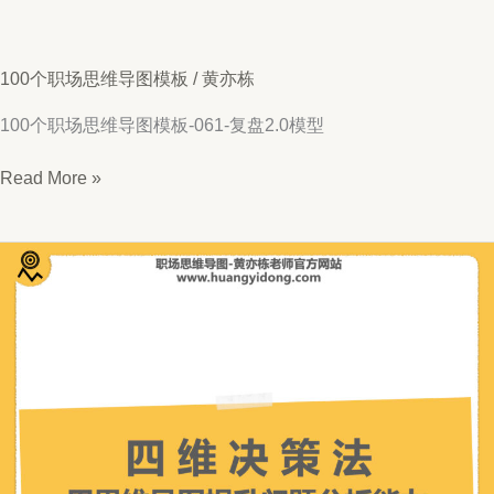
100个职场思维导图模板
/
黄亦栋
100个职场思维导图模板-061-复盘2.0模型
思
Read More »
维
导
图
061-
复
盘
2.0
模
型