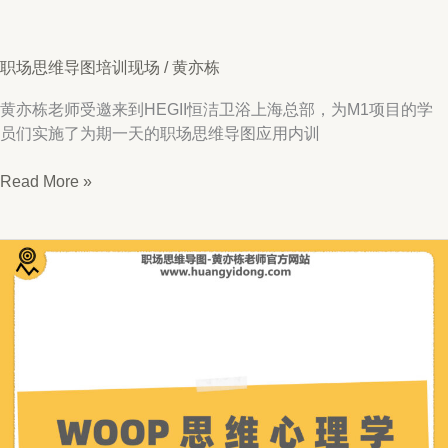
职场思维导图培训现场
/
黄亦栋
黄亦栋老师受邀来到HEGII恒洁卫浴上海总部，为M1项目的学
员们实施了为期一天的职场思维导图应用内训
恒
Read More »
洁
卫
浴