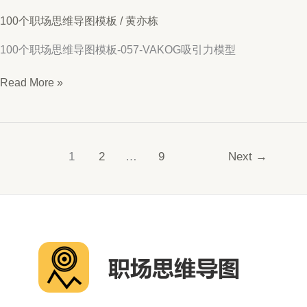
100个职场思维导图模板
/
黄亦栋
100个职场思维导图模板-057-VAKOG吸引力模型
思
Read More »
维
导
图
057-
1
2
…
9
Next
→
VAKOG
吸
引
力
模
型