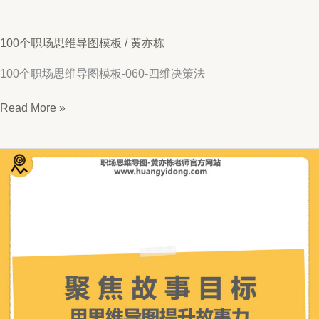
100个职场思维导图模板
/
黄亦栋
100个职场思维导图模板-060-四维决策法
思
Read More »
维
导
图
060-
四
维
决
策
法