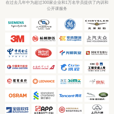
在过去几年中为超过300家企业和1万名学员提供了内训和
公开课服务
西门子中国
上汽通用
通用电气
克莱斯勒
3M
杭州地铁
安吉物流
上汽大众
国家开发银
中国电信
维他奶
光明乳业
行
工银安盛人
东方航空
上海航空
携程
寿
上海国际医
学园区联合
招商银行
朗德万斯
京东
开发有限公
司
奇瑞捷豹路
欧司朗
渣打银行
腾讯
虎
宝信软件
金光集团
南京造币
上汽大通