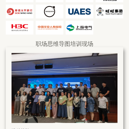
华侨永亨银
联合汽车电
沃尔沃汽车
旺旺集团
行
子
平安人寿保
新华三集团
上海电气
险
职场思维导图培训现场