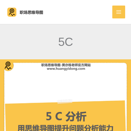
跳
至
内
容
5C