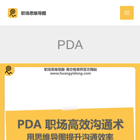
跳
至
内
容
PDA