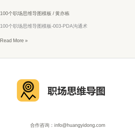
100个职场思维导图模板
/
黄亦栋
100个职场思维导图模板-003-PDA沟通术
思
Read More »
维
导
图
003-
PDA
沟
通
术
合作咨询：info@huangyidong.com