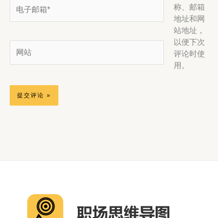
电
称、邮箱
子
地址和网
邮
站地址，
箱
以便下次
网
*
评论时使
站
用。