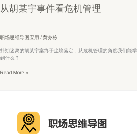
从胡某宇事件看危机管理
职场思维导图应用
/
黄亦栋
扑朔迷离的胡某宇案终于尘埃落定，从危机管理的角度我们能学
到什么？
从
Read More »
胡
某
宇
事
件
看
危
机