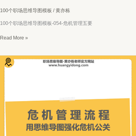
100个职场思维导图模板
/
黄亦栋
100个职场思维导图模板-054-危机管理五要
思
Read More »
维
导
图
054-
危
机
管
理
五
要