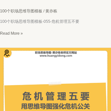
100个职场思维导图模板
/
黄亦栋
100个职场思维导图模板-055-危机管理五不要
思
Read More »
维
导
图
055-
危
机
管
理
五
不
要