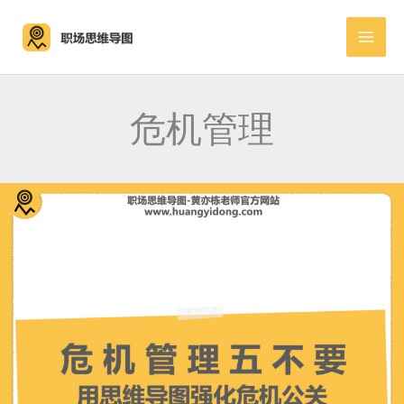
跳
至
内
容
危机管理