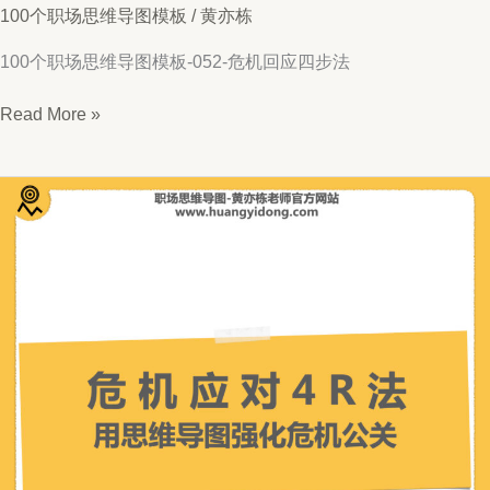
100个职场思维导图模板
/
黄亦栋
100个职场思维导图模板-052-危机回应四步法
思
Read More »
维
导
图
052-
危
机
回
应
四
步
法