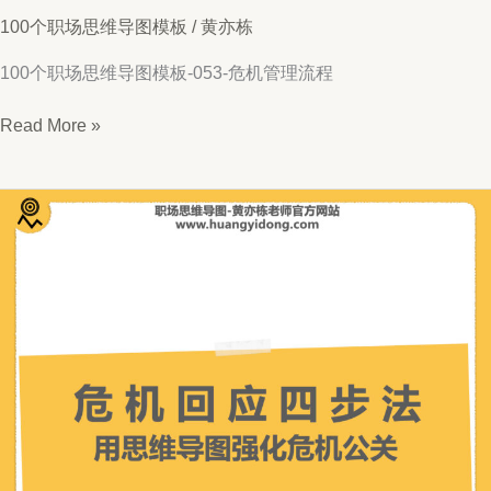
100个职场思维导图模板
/
黄亦栋
100个职场思维导图模板-053-危机管理流程
思
Read More »
维
导
图
053-
危
机
管
理
流
程