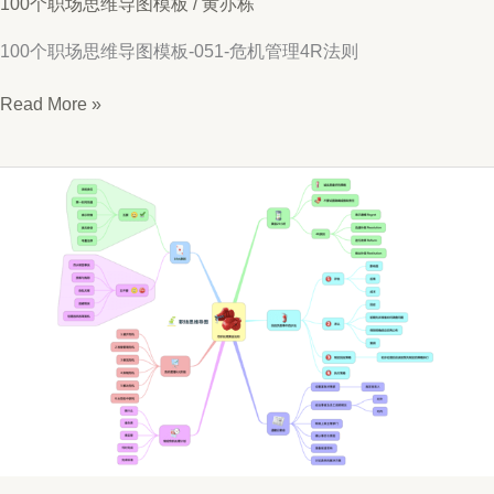
100个职场思维导图模板
/
黄亦栋
100个职场思维导图模板-051-危机管理4R法则
思
Read More »
维
导
图
051-
危
机
应
对
4R
法
则